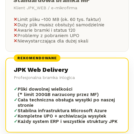
Standardowa bramka MF
Klient JPK_WEB / e-mikrofirma
✕
Limit pliku ~100 MB (ok. 60 tys. faktur)
✕
Duży plik musisz obsłużyć samodzielnie
✕
Awarie bramki i status 120
✕
Problemy z pobraniem UPO
✕
Niewystarczająca dla dużej skali
REKOMENDOWANE
JPK Web Delivery
Profesjonalna bramka Inlogica
✓
Pliki dowolnej wielkości
(* limit 200GB narzucony przez MF)
✓
Cała techniczna obsługa wysyłki po naszej
stronie
✓
Stabilna infrastruktura Microsoft Azure
✓
Kompletne UPO + archiwizacja wysyłek
✓
Każdy system ERP i wszystkie struktury JPK