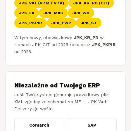
JPK_VAT (V7M / V7K)
JPK_KR_PD (CIT)
JPK_FA
JPK_MAG
JPK_WB
JPK_PKPIR
JPK_EWP
JPK_ST
W tym nowy, obowiązkowy
JPK_KR_PD
w
ramach JPK_CIT od 2025 roku oraz
JPK_PKPIR
od 2026.
Niezależne od Twojego ERP
Jeśli Twój system generuje prawidłowy plik
XML zgodny ze schematem MF — JPK Web
Delivery go wyśle.
Comarch
SAP