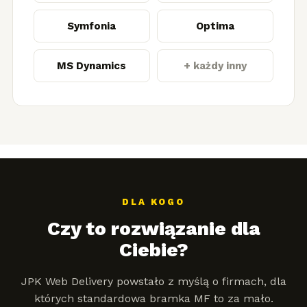
Symfonia
Optima
MS Dynamics
+ każdy inny
DLA KOGO
Czy to rozwiązanie dla
Ciebie?
JPK Web Delivery powstało z myślą o firmach, dla
których standardowa bramka MF to za mało.