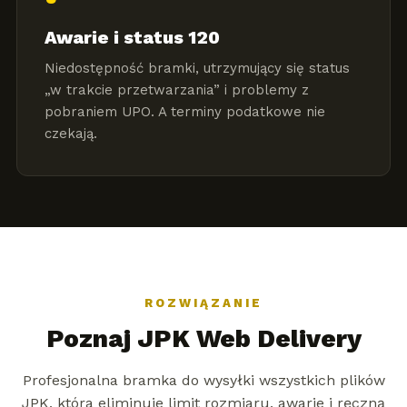
Awarie i status 120
Niedostępność bramki, utrzymujący się status
„w trakcie przetwarzania” i problemy z
pobraniem UPO. A terminy podatkowe nie
czekają.
ROZWIĄZANIE
Poznaj JPK Web Delivery
Profesjonalna bramka do wysyłki wszystkich plików
JPK, która eliminuje limit rozmiaru, awarie i ręczną