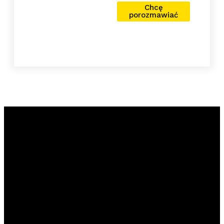
Chcę
porozmawiać