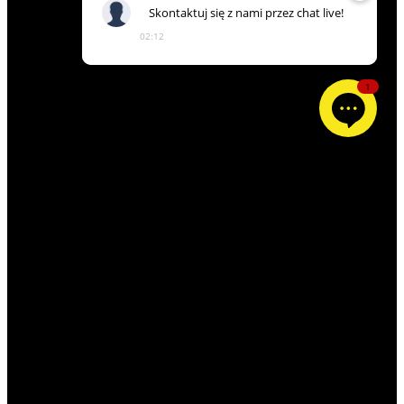
Skontaktuj
się
z
nami
przez
chat
live!
02:12
1