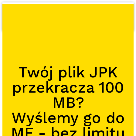
Produkty i usł
Porady 
Twój plik JPK
przekracza 100
MB?
Wyślemy go do
MF - bez limitu