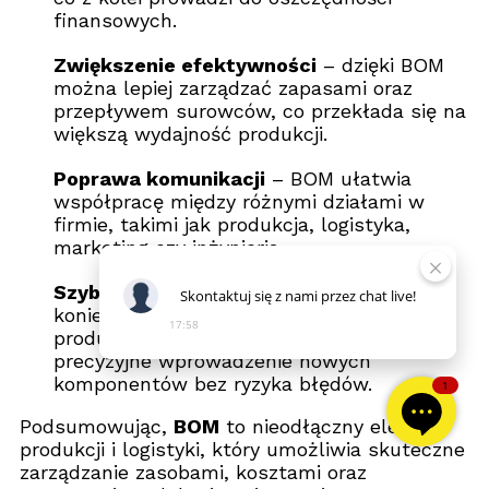
finansowych.
Zwiększenie efektywności
– dzięki BOM
można lepiej zarządzać zapasami oraz
przepływem surowców, co przekłada się na
większą wydajność produkcji.
Poprawa komunikacji
– BOM ułatwia
współpracę między różnymi działami w
firmie, takimi jak produkcja, logistyka,
marketing czy inżynieria.
Szybsze wprowadzanie zmian
– jeżeli
Skontaktuj
się
z
nami
przez
chat
live!
konieczne jest wprowadzenie zmian w
17:58
produkcie, BOM umożliwia szybkie i
precyzyjne wprowadzenie nowych
komponentów bez ryzyka błędów.
1
Podsumowując,
BOM
to nieodłączny element
produkcji i logistyki, który umożliwia skuteczne
zarządzanie zasobami, kosztami oraz