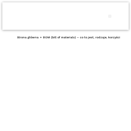
Produkty i usł
Porady 
Strona główna
»
BOM (bill of materials) – co to jest, rodzaje, korzyści