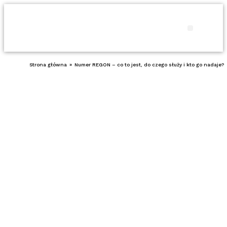
Produkty i usł
Porady 
Strona główna
»
Numer REGON – co to jest, do czego służy i kto go nadaje?