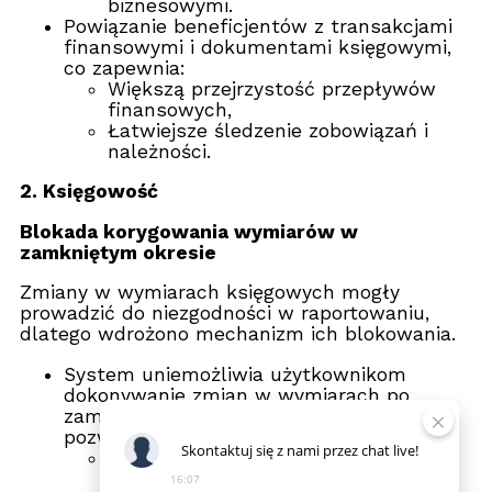
biznesowymi.
Powiązanie beneficjentów z transakcjami
finansowymi i dokumentami księgowymi,
co zapewnia:
Większą przejrzystość przepływów
finansowych,
Łatwiejsze śledzenie zobowiązań i
należności.
2. Księgowość
Blokada korygowania wymiarów w
zamkniętym okresie
Zmiany w wymiarach księgowych mogły
prowadzić do niezgodności w raportowaniu,
dlatego wdrożono mechanizm ich blokowania.
System uniemożliwia użytkownikom
dokonywanie zmian w wymiarach po
zamknięciu okresu finansowego, co
pozwala na:
Skontaktuj
się
z
nami
przez
chat
live!
Zachowanie integralności danych
księgowych,
16:07