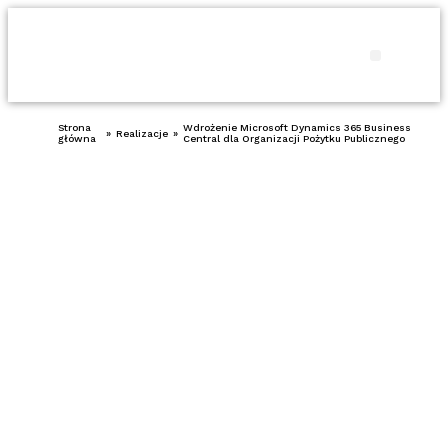
Produkty i usł
Porady 
Strona
Wdrożenie Microsoft Dynamics 365 Business
»
Realizacje
»
główna
Central dla Organizacji Pożytku Publicznego