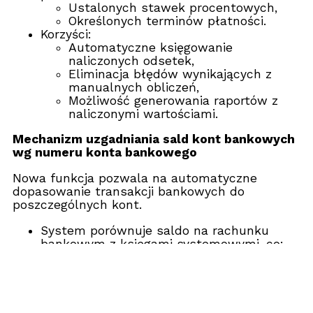
Ustalonych stawek procentowych,
Określonych terminów płatności.
Korzyści:
Automatyczne księgowanie
naliczonych odsetek,
Eliminacja błędów wynikających z
manualnych obliczeń,
Możliwość generowania raportów z
naliczonymi wartościami.
Mechanizm uzgadniania sald kont bankowych
wg numeru konta bankowego
Nowa funkcja pozwala na automatyczne
dopasowanie transakcji bankowych do
poszczególnych kont.
System porównuje saldo na rachunku
bankowym z księgami systemowymi, co:
Redukuje błędy wynikające z
manualnego uzgadniania danych,
Umożliwia szybkie identyfikowanie
rozbieżności i ich korygowanie.