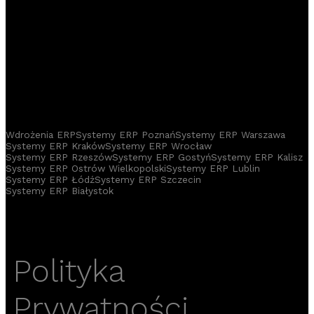
Wdrożenia ERP
Systemy ERP Poznań
Systemy ERP Warszawa
Systemy ERP Kraków
Systemy ERP Wrocław
Systemy ERP Rzeszów
Systemy ERP Gostyń
Systemy ERP Kalisz
Systemy ERP Ostrów Wielkopolski
Systemy ERP Lublin
Systemy ERP Łódź
Systemy ERP Szczecin
Systemy ERP Białystok
Polityka
Prywatności