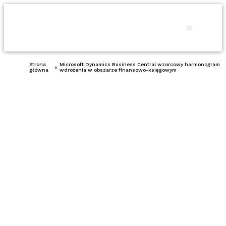
Produkty i usł
Porady 
Strona
Microsoft Dynamics Business Central wzorcowy harmonogram
»
główna
wdrożenia w obszarze finansowo-księgowym