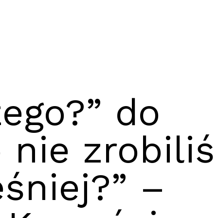
zego?” do
 nie zrobili
śniej?” –