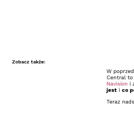
Zobacz także:
W poprzedn
Central t
Navision
i 
jest
i
co p
Teraz nads