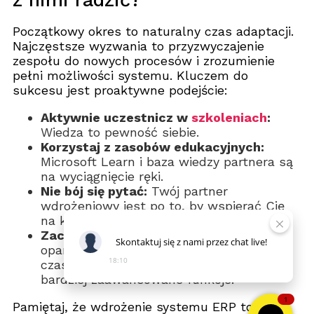
z nimi radzić?
Początkowy okres to naturalny czas adaptacji.
Najczęstsze wyzwania to przyzwyczajenie
zespołu do nowych procesów i zrozumienie
pełni możliwości systemu. Kluczem do
sukcesu jest proaktywne podejście:
Aktywnie uczestnicz w
szkoleniach
:
Wiedza to pewność siebie.
Korzystaj z zasobów edukacyjnych:
Microsoft Learn i baza wiedzy partnera są
na wyciągnięcie ręki.
Nie bój się pytać:
Twój partner
wdrożeniowy jest po to, by wspierać Cię
na każdym kroku.
Zacznij od małych kroków:
Skup się na
Skontaktuj
się
z
nami
przez
chat
live!
opanowaniu kluczowych procesów, a z
18:10
czasem naturalnie zaczniesz odkrywać
bardziej zaawansowane funkcje.
1
Pamiętaj, że wdrożenie systemu ERP to