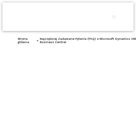
Produkty i usł
Porady 
Strona
Najczęściej Zadawane Pytania (FAQ) o Microsoft Dynamics 36
»
główna
Business Central