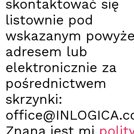
skontaktować się
listownie pod
wskazanym powyże
adresem lub
elektronicznie za
pośrednictwem
skrzynki:
office@INLOGICA.c
Znana jest mi
polit