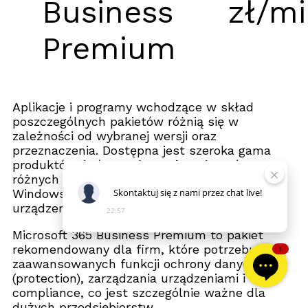
Business
zł/mi
Premium
Aplikacje i programy wchodzące w skład
poszczególnych pakietów różnią się w
zależności od wybranej wersji oraz
przeznaczenia. Dostępna jest szeroka gama
produktów, które można zainstalować na
różnych systemach operacyjnych, w tym
Skontaktuj
się
z
nami
przez
chat
live!
Windows 10, Windows 11 oraz macOS na
urządzeniach Apple.
22:57
Microsoft 365 Business Premium to pakiet
rekomendowany dla firm, które potrzebują
1
zaawansowanych funkcji ochrony danych
(protection), zarządzania urządzeniami i
compliance, co jest szczególnie ważne dla
dużych przedsiębiorstw.