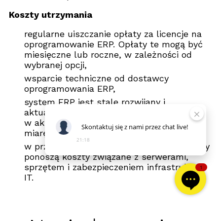
Koszty utrzymania
regularne uiszczanie opłaty za licencje na
oprogramowanie ERP. Opłaty te mogą być
miesięczne lub roczne, w zależności od
wybranej opcji,
wsparcie techniczne od dostawcy
oprogramowania ERP,
system ERP jest stale rozwijany i
aktualizowany. Firmy powinny inwestować
w aktualizacje i rozbudowę systemów w
Skontaktuj
się
z
nami
przez
chat
live!
miarę rozwoju swojej działalności,
21:18
w przypadku systemów on-premises, firmy
ponoszą koszty związane z serwerami,
sprzętem i zabezpieczeniem infrastruktury
1
IT.