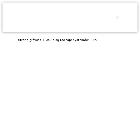
Produkty i usł
Porady 
Strona główna
»
Jakie są rodzaje systemów ERP?