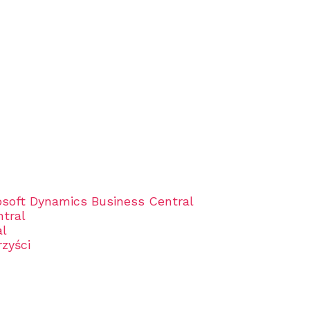
rosoft Dynamics Business Central
ntral
al
rzyści