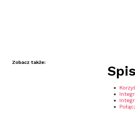
Zobacz także:
Spis
Korzy
Integ
Integ
Połącz