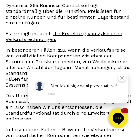
Dynamics 365 Business Central verfügt
standardmäßig über die Funktion, Preislisten für
einzelne Kunden und für bestimmten Lagerbestand
hinzuzufügen.
Es ermöglicht auch
die Erstellung von zyklischen
Verkaufsrechnungen.
In besonderen Fällen, z.B. wenn die Verkaufspreise
von zusätzlichen Komponenten wie etwa der
Summe der Preiskomponenten, von Wechselkursen
oder der Anzahl der Tage im Monat abhängen, ist die
Standardlösung oft nicht ausreichend. In solchen
Fällen fand die Preiskalkulation außerhalb des
Systems statt.
Skontaktuj
się
z
nami
przez
chat
live!
18:38
Das Unternehmen unseres Kunden setzt das System
Business Central erfolgreich in seinem Tagesgeschäft
ein, also haben wir uns entschlossen, die
1
Standardfunktionalität durch eine Erweiterung zu
optimieren.
In besonderen Fällen, z.B. wenn die Verkaufspreise
von zusätzlichen Komponenten wie etwa der