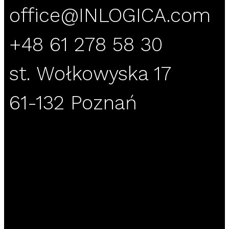
office@INLOGICA.com
+48 61 278 58 30
st. Wołkowyska 17
61-132 Poznań
Bez wątpienia Microsoft 365 jest jednym z
najpopularniejszych programów biurowych na
świecie. Cena za tę usługę jest różna i zależy od
wybranej wersji i planu abonamentowego. Daje to
użytkownikom możliwość dostosowania swoich
potrzeb do posiadanego budżetu.
Microsoft oferuje kilka opcji cenowych pakietu